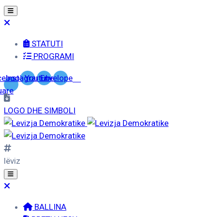
STATUTI
PROGRAMI
cebook-
Instagram
Youtube
Envelope
uare
LOGO DHE SIMBOLI
lëviz
BALLINA