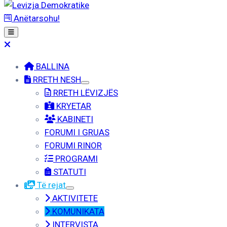
Anëtarsohu!
BALLINA
RRETH NESH
RRETH LËVIZJËS
KRYETAR
KABINETI
FORUMI I GRUAS
FORUMI RINOR
PROGRAMI
STATUTI
Të rejat
AKTIVITETE
KOMUNIKATA
INTERVISTA