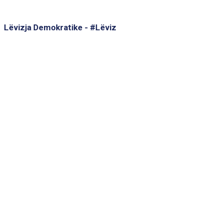
Lëvizja Demokratike - #Lëviz