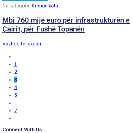
Në kategorin
Komunikata
Mbi 760 mijë euro për infrastrukturën e
Çairit, për Fushë Topanën
Vazhdo te lexosh
1
2
3
4
5
...
7
Connect With Us