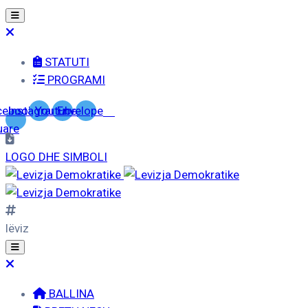
STATUTI
PROGRAMI
cebook-
Instagram
Youtube
Envelope
uare
LOGO DHE SIMBOLI
lëviz
BALLINA