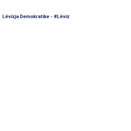
Lëvizja Demokratike - #Lëviz