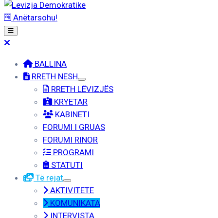
Anëtarsohu!
BALLINA
RRETH NESH
RRETH LËVIZJËS
KRYETAR
KABINETI
FORUMI I GRUAS
FORUMI RINOR
PROGRAMI
STATUTI
Të rejat
AKTIVITETE
KOMUNIKATA
INTERVISTA