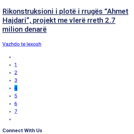
Rikonstruksioni i plotë i rrugës “Ahmet
Hajdari”, projekt me vlerë rreth 2.7
milion denarë
Vazhdo te lexosh
1
2
3
4
5
6
7
Connect With Us