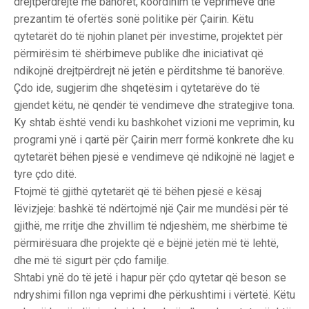
drejtpërdrejtë me banorët, koordinim të veprimeve dhe
prezantim të ofertës sonë politike për Çairin. Këtu
qytetarët do të njohin planet për investime, projektet për
përmirësim të shërbimeve publike dhe iniciativat që
ndikojnë drejtpërdrejt në jetën e përditshme të banorëve.
Çdo ide, sugjerim dhe shqetësim i qytetarëve do të
gjendet këtu, në qendër të vendimeve dhe strategjive tona.
Ky shtab është vendi ku bashkohet vizioni me veprimin, ku
programi ynë i qartë për Çairin merr formë konkrete dhe ku
qytetarët bëhen pjesë e vendimeve që ndikojnë në lagjet e
tyre çdo ditë.
Ftojmë të gjithë qytetarët që të bëhen pjesë e kësaj
lëvizjeje: bashkë të ndërtojmë një Çair me mundësi për të
gjithë, me rritje dhe zhvillim të ndjeshëm, me shërbime të
përmirësuara dhe projekte që e bëjnë jetën më të lehtë,
dhe më të sigurt për çdo familje.
Shtabi ynë do të jetë i hapur për çdo qytetar që beson se
ndryshimi fillon nga veprimi dhe përkushtimi i vërtetë. Këtu