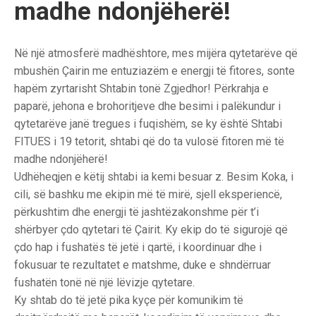
madhe ndonjëherë!
Në një atmosferë madhështore, mes mijëra qytetarëve që
mbushën Çairin me entuziazëm e energji të fitores, sonte
hapëm zyrtarisht Shtabin tonë Zgjedhor! Përkrahja e
paparë, jehona e brohoritjeve dhe besimi i palëkundur i
qytetarëve janë tregues i fuqishëm, se ky është Shtabi
FITUES i 19 tetorit, shtabi që do ta vulosë fitoren më të
madhe ndonjëherë!
Udhëheqjen e këtij shtabi ia kemi besuar z. Besim Koka, i
cili, së bashku me ekipin më të mirë, sjell eksperiencë,
përkushtim dhe energji të jashtëzakonshme për t’i
shërbyer çdo qytetari të Çairit. Ky ekip do të sigurojë që
çdo hap i fushatës të jetë i qartë, i koordinuar dhe i
fokusuar te rezultatet e matshme, duke e shndërruar
fushatën tonë në një lëvizje qytetare.
Ky shtab do të jetë pika kyçe për komunikim të