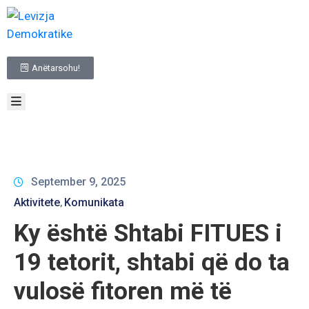
BALLINA
Anëtarsohu!
RRETH
NESH
TË
REJAT
INFORMACIONE
ME
KARAKTER
September 9, 2025
PUBLIK
Aktivitete
Komunikata
‚
ZGJEDHJET
Ky është Shtabi FITUES i
NA
KONTAKTO
19 tetorit, shtabi që do ta
vulosë fitoren më të