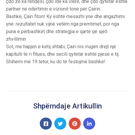
çdo zë ka rëndësi, çdo ide ka vlerë, dhe çdo qytetar është
partner në ndërtimin e vizionit tonë për Çairin.
Bashkë, Çairi fiton! Ky është mesazhi ynë dhe angazhimi
ynë: rezultatet nuk vijnë vetëm nga premtimet, por nga
puna e përbashkët dhe strategjia e qartë që sjell
zhvillimin.
Sot, me hapjen e këtij shtabi, Çairi nis rrugën drejt një
kapitulli të ri fitues, dhe secili qytetar është pjesë e tij.
Shihemi më 19 tetor, ku do të festojmë bashkë!
Shpërndaje Artikullin