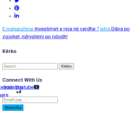
E mëparshme
Investimet e reja në çerdhe
Tjetra
Dibra po
zgjohet, ndryshimi po ndodh!
Kërko
Search
for:
Connect With Us
cebook-
Instagram
Youtube
uare