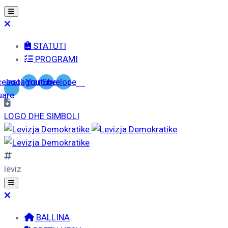
STATUTI
PROGRAMI
cebook-
Instagram
Youtube
Envelope
uare
LOGO DHE SIMBOLI
lëviz
BALLINA