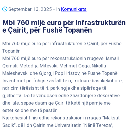
September 13, 2025
- In
Komunikata
Mbi 760 mijë euro për infrastrukturën
e Çairit, për Fushë Topanën
Mbi 760 mijë euro për infrastrukturën e Çairit, për Fushë
Topanën
Mbi 760 mijë euro për rekonstruksionin rrugëve: Ismail
Qemali, Metodija Mitevski, Mehmet Gega, Nikolla
Maleshevski dhe Gjorgji Pop Hristov, në Fushë Topanë.
Investimet përfshijnë asfalt të ri, trotuare bashkëkohore,
ndriçim tërësisht të ri, parkingje dhe sipërfaqe të
gjelbërta. Do të vendosen edhe zhardonjerë dekorativë
dhe lule, sepse duam që Çairi të ketë një pamje më
estetike dhe më të pastër.
Njëkohësisht nis edhe rekonstruksioni i rrugës “Maksut
Sadik”, që lidh Çairin me Universitetin “Nënë Tereza”,