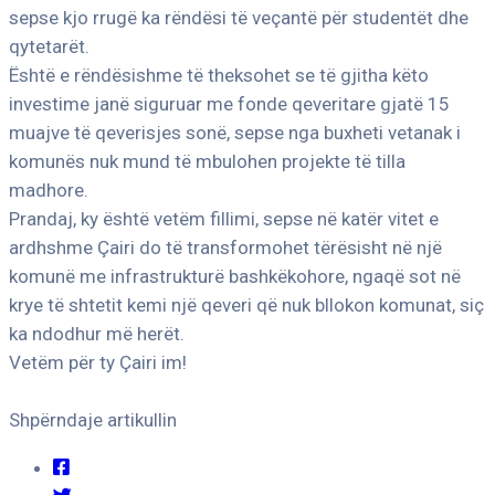
sepse kjo rrugë ka rëndësi të veçantë për studentët dhe
qytetarët.
Është e rëndësishme të theksohet se të gjitha këto
investime janë siguruar me fonde qeveritare gjatë 15
muajve të qeverisjes sonë, sepse nga buxheti vetanak i
komunës nuk mund të mbulohen projekte të tilla
madhore.
Prandaj, ky është vetëm fillimi, sepse në katër vitet e
ardhshme Çairi do të transformohet tërësisht në një
komunë me infrastrukturë bashkëkohore, ngaqë sot në
krye të shtetit kemi një qeveri që nuk bllokon komunat, siç
ka ndodhur më herët.
Vetëm për ty Çairi im!
Shpërndaje artikullin