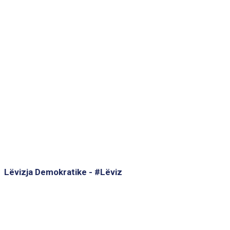
Lëvizja Demokratike - #Lëviz