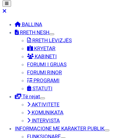
BALLINA
RRETH NESH
RRETH LËVIZJËS
KRYETAR
KABINETI
FORUMI I GRUAS
FORUMI RINOR
PROGRAMI
STATUTI
Të rejat
AKTIVITETE
KOMUNIKATA
INTERVISTA
INFORMACIONE ME KARAKTER PUBLIK
FUNKSIONARË