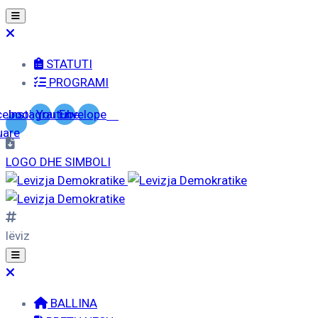
STATUTI
PROGRAMI
cebook-
Instagram
Youtube
Envelope
uare
LOGO DHE SIMBOLI
lëviz
BALLINA