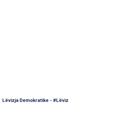
Lëvizja Demokratike - #Lëviz