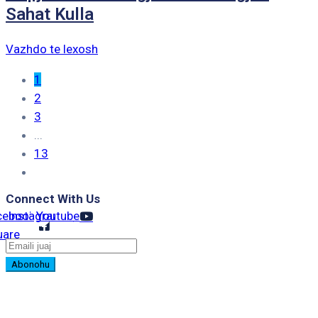
Sahat Kulla
Vazhdo te lexosh
1
2
3
...
13
Connect With Us
cebook-
Instagram
Youtube
uare