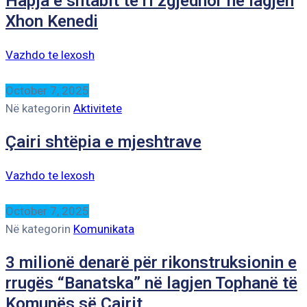
Hapja e shtabit të ri zgjedhor në lagjen
Xhon Kenedi
Vazhdo te lexosh
October 7, 2025
Në kategorin
Aktivitete
Çairi shtëpia e mjeshtrave
Vazhdo te lexosh
October 7, 2025
Në kategorin
Komunikata
3 milionë denarë për rikonstruksionin e
rrugës “Banatska” në lagjen Tophanë të
Komunës së Çairit