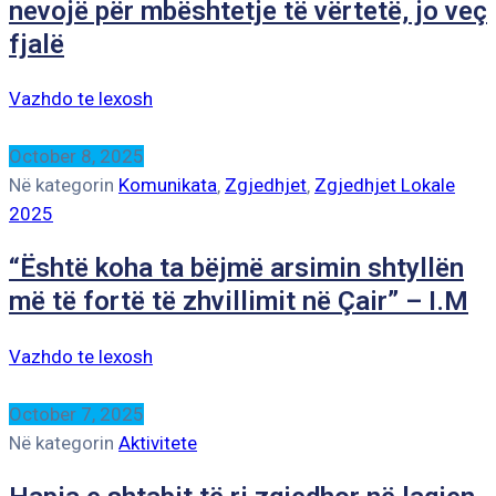
nevojë për mbështetje të vërtetë, jo veç
fjalë
Vazhdo te lexosh
October 8, 2025
Në kategorin
Komunikata
‚
Zgjedhjet
‚
Zgjedhjet Lokale
2025
“Është koha ta bëjmë arsimin shtyllën
më të fortë të zhvillimit në Çair” – I.M
Vazhdo te lexosh
October 7, 2025
Në kategorin
Aktivitete