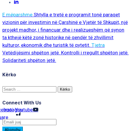
E mëparshme
Shtylla e tretë e programit tonë paraqet
vizionin për investimin në Çarshinë e Vjetër të Shkupit, një
projekt madhor, i financuar dhe i realizueshëm që synon
ta kthejë këtë zonë historike në qendër të zhvillimit
kulturor, ekonomik dhe turistik të qytetit.
Tjetra
Vetëdijësimi shpëton jetë. Kontrolli i rregullt shpëton jetë.
Solidariteti shpëton jetë.
Kërko
Search
for:
Connect With Us
cebook-
Instagram
Youtube
uare