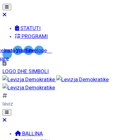
STATUTI
PROGRAMI
cebook-
Instagram
Youtube
Envelope
uare
LOGO DHE SIMBOLI
lëviz
BALLINA