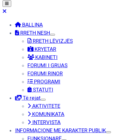
BALLINA
RRETH NESH
RRETH LËVIZJËS
KRYETAR
KABINETI
FORUMI I GRUAS
FORUMI RINOR
PROGRAMI
STATUTI
Të rejat
AKTIVITETE
KOMUNIKATA
INTERVISTA
INFORMACIONE ME KARAKTER PUBLIK
FUNKSIONARË