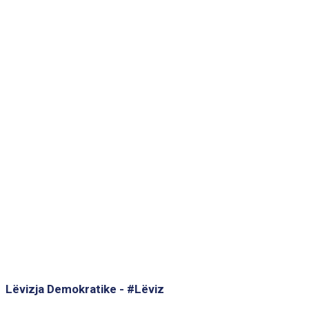
Lëvizja Demokratike - #Lëviz