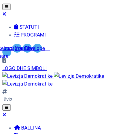
STATUTI
PROGRAMI
cebook-
Instagram
Youtube
Envelope
uare
LOGO DHE SIMBOLI
lëviz
BALLINA