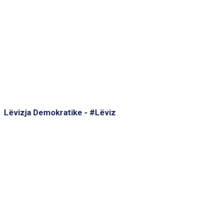
Lëvizja Demokratike - #Lëviz