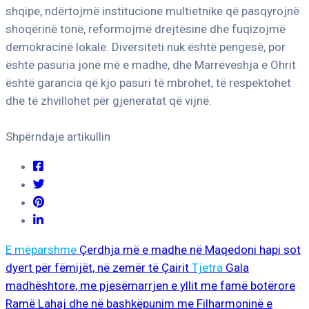
shqipe, ndërtojmë institucione multietnike që pasqyrojnë
shoqërinë tonë, reformojmë drejtësinë dhe fuqizojmë
demokracinë lokale. Diversiteti nuk është pengesë, por
është pasuria jonë më e madhe, dhe Marrëveshja e Ohrit
është garancia që kjo pasuri të mbrohet, të respektohet
dhe të zhvillohet për gjeneratat që vijnë.
Shpërndaje artikullin
E mëparshme
Çerdhja më e madhe në Maqedoni hapi sot
dyert për fëmijët, në zemër të Çairit
Tjetra
Gala
madhështore, me pjesëmarrjen e yllit me famë botërore
Ramë Lahaj dhe në bashkëpunim me Filharmoninë e