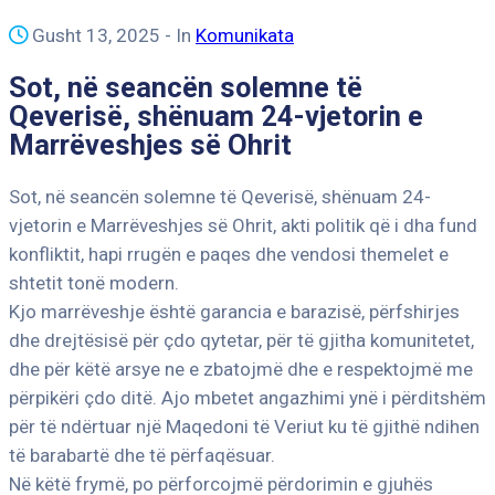
Gusht 13, 2025
- In
Komunikata
Sot, në seancën solemne të
Qeverisë, shënuam 24-vjetorin e
Marrëveshjes së Ohrit
Sot, në seancën solemne të Qeverisë, shënuam 24-
vjetorin e Marrëveshjes së Ohrit, akti politik që i dha fund
konfliktit, hapi rrugën e paqes dhe vendosi themelet e
shtetit tonë modern.
Kjo marrëveshje është garancia e barazisë, përfshirjes
dhe drejtësisë për çdo qytetar, për të gjitha komunitetet,
dhe për këtë arsye ne e zbatojmë dhe e respektojmë me
përpikëri çdo ditë. Ajo mbetet angazhimi ynë i përditshëm
për të ndërtuar një Maqedoni të Veriut ku të gjithë ndihen
të barabartë dhe të përfaqësuar.
Në këtë frymë, po përforcojmë përdorimin e gjuhës