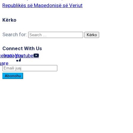
Republikës së Maqedonisë së Veriut
Kërko
Search for:
Connect With Us
cebook-
Instagram
Youtube
uare