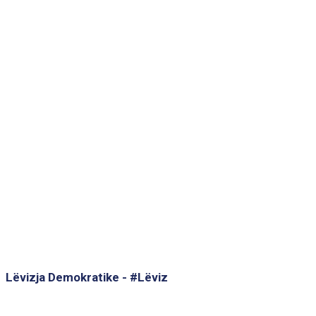
Lëvizja Demokratike - #Lëviz