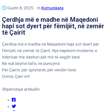
Gusht 8, 2025
- In
Komunikata
Çerdhja më e madhe në Maqedoni
hapi sot dyert për fëmijët, në zemër
të Çairit
Çerdhja më e madhe në Maqedoni hapi sot dyert për
fëmijët, në zemër të Çairit. Një hapësirë moderne, e
ndërtuar me dashuri për më të vegjlit tanë.
Ne nuk bëjmë llafe, ne punojmë.
Për Çairin, për qytetarët, për vendin tonë.
Urime, Çairi im!
Shpërndaje artikullin