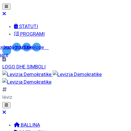
STATUTI
PROGRAMI
cebook-
Instagram
Youtube
Envelope
uare
LOGO DHE SIMBOLI
lëviz
BALLINA