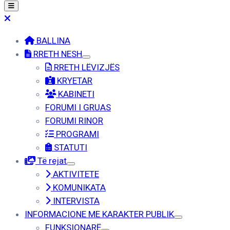
BALLINA
RRETH NESH
RRETH LËVIZJËS
KRYETAR
KABINETI
FORUMI I GRUAS
FORUMI RINOR
PROGRAMI
STATUTI
Të rejat
AKTIVITETE
KOMUNIKATA
INTERVISTA
INFORMACIONE ME KARAKTER PUBLIK
FUNKSIONARË