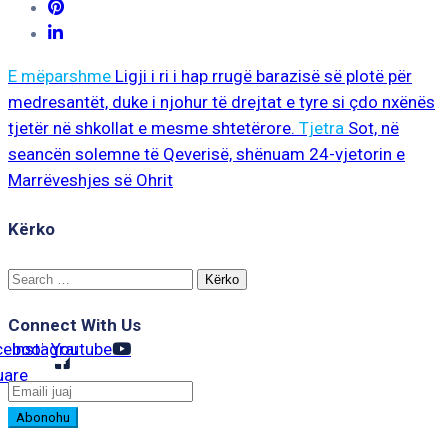
E mëparshme
Ligji i ri i hap rrugë barazisë së plotë për
medresantët, duke i njohur të drejtat e tyre si çdo nxënës
tjetër në shkollat e mesme shtetërore.
Tjetra
Sot, në
seancën solemne të Qeverisë, shënuam 24-vjetorin e
Marrëveshjes së Ohrit
Kërko
Search
for:
Connect With Us
cebook-
Instagram
Youtube
uare