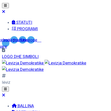
STATUTI
PROGRAMI
cebook-
Instagram
Youtube
Envelope
uare
LOGO DHE SIMBOLI
lëviz
BALLINA