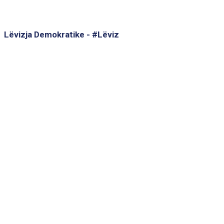
Lëvizja Demokratike - #Lëviz