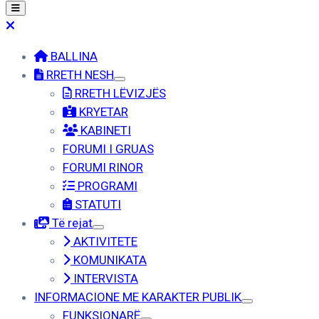
BALLINA
RRETH NESH
RRETH LËVIZJËS
KRYETAR
KABINETI
FORUMI I GRUAS
FORUMI RINOR
PROGRAMI
STATUTI
Të rejat
AKTIVITETE
KOMUNIKATA
INTERVISTA
INFORMACIONE ME KARAKTER PUBLIK
FUNKSIONARË