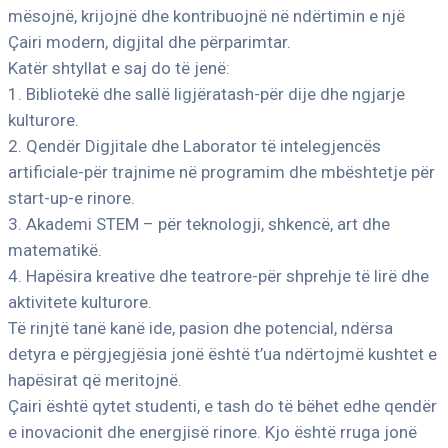
mësojnë, krijojnë dhe kontribuojnë në ndërtimin e një
Çairi modern, digjital dhe përparimtar.
Katër shtyllat e saj do të jenë:
1. Bibliotekë dhe sallë ligjëratash-për dije dhe ngjarje
kulturore.
2. Qendër Digjitale dhe Laborator të intelegjencës
artificiale-për trajnime në programim dhe mbështetje për
start-up-e rinore.
3. Akademi STEM – për teknologji, shkencë, art dhe
matematikë.
4. Hapësira kreative dhe teatrore-për shprehje të lirë dhe
aktivitete kulturore.
Të rinjtë tanë kanë ide, pasion dhe potencial, ndërsa
detyra e përgjegjësia jonë është t’ua ndërtojmë kushtet e
hapësirat që meritojnë.
Çairi është qytet studenti, e tash do të bëhet edhe qendër
e inovacionit dhe energjisë rinore. Kjo është rruga jonë