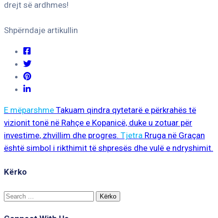
drejt së ardhmes!
Shpërndaje artikullin
E mëparshme
Takuam qindra qytetarë e përkrahës të
vizionit tonë në Rahçe e Kopanicë, duke u zotuar për
investime, zhvillim dhe progres.
Tjetra
Rruga në Graçan
është simbol i rikthimit të shpresës dhe vulë e ndryshimit.
Kërko
Search
for: