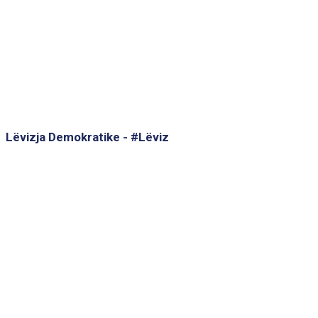
Lëvizja Demokratike - #Lëviz