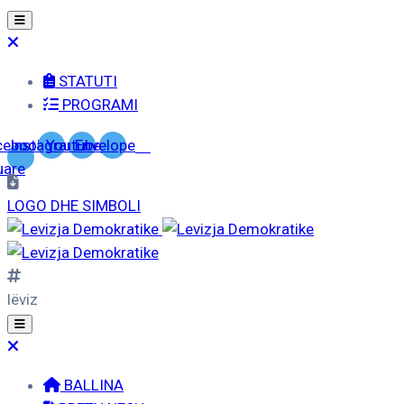
STATUTI
PROGRAMI
cebook-
Instagram
Youtube
Envelope
uare
LOGO DHE SIMBOLI
lëviz
BALLINA