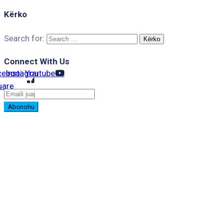
Kërko
Search for:
Connect With Us
cebook-
Instagram
Youtube
uare