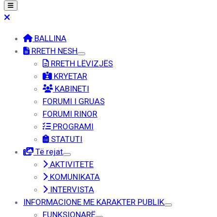
BALLINA
RRETH NESH
RRETH LËVIZJËS
KRYETAR
KABINETI
FORUMI I GRUAS
FORUMI RINOR
PROGRAMI
STATUTI
Të rejat
AKTIVITETE
KOMUNIKATA
INTERVISTA
INFORMACIONE ME KARAKTER PUBLIK
FUNKSIONARË