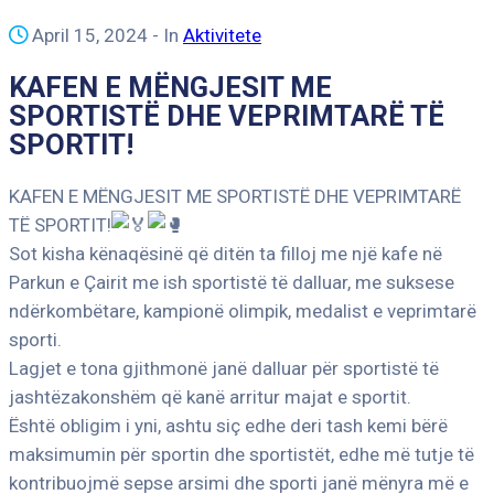
April 15, 2024
- In
Aktivitete
KAFEN E MËNGJESIT ME
SPORTISTË DHE VEPRIMTARË TË
SPORTIT!
KAFEN E MËNGJESIT ME SPORTISTË DHE VEPRIMTARË
TË SPORTIT!
Sot kisha kënaqësinë që ditën ta filloj me një kafe në
Parkun e Çairit me ish sportistë të dalluar, me suksese
ndërkombëtare, kampionë olimpik, medalist e veprimtarë
sporti.
Lagjet e tona gjithmonë janë dalluar për sportistë të
jashtëzakonshëm që kanë arritur majat e sportit.
Është obligim i yni, ashtu siç edhe deri tash kemi bërë
maksimumin për sportin dhe sportistët, edhe më tutje të
kontribuojmë sepse arsimi dhe sporti janë mënyra më e