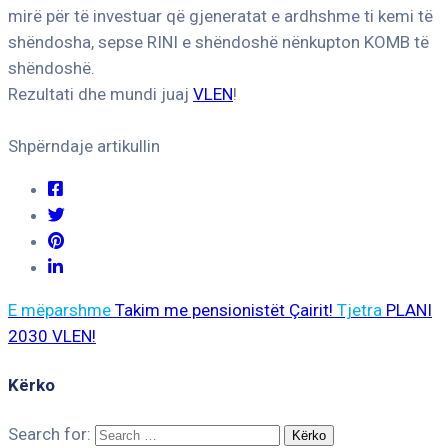
mirë për të investuar që gjeneratat e ardhshme ti kemi të
shëndosha, sepse RINI e shëndoshë nënkupton KOMB të
shëndoshë.
Rezultati dhe mundi juaj
VLEN
!
Shpërndaje artikullin
E mëparshme
Takim me pensionistët Çairit!
Tjetra
PLANI
2030 VLEN!
Kërko
Search for: