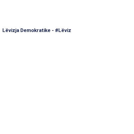
Lëvizja Demokratike - #Lëviz