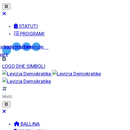
STATUTI
PROGRAMI
cebook-
Instagram
Youtube
Envelope
uare
LOGO DHE SIMBOLI
lëviz
BALLINA