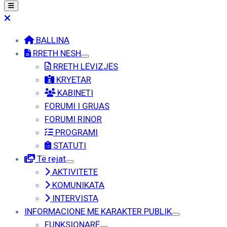
BALLINA
RRETH NESH
RRETH LËVIZJËS
KRYETAR
KABINETI
FORUMI I GRUAS
FORUMI RINOR
PROGRAMI
STATUTI
Të rejat
AKTIVITETE
KOMUNIKATA
INTERVISTA
INFORMACIONE ME KARAKTER PUBLIK
FUNKSIONARË