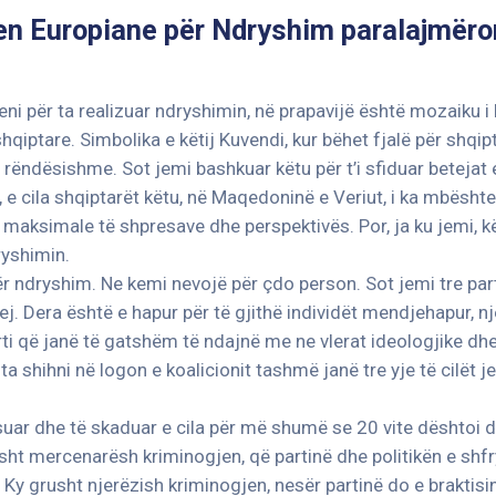
en Europiane për Ndryshim paralajmëron
ni për ta realizuar ndryshimin, në prapavijë është mozaiku i
qiptare. Simbolika e këtij Kuvendi, kur bëhet fjalë për shqipta
 rëndësishme. Sot jemi bashkuar këtu për t’i sfiduar betejat
 e cila shqiptarët këtu, në Maqedoninë e Veriut, i ka mbështe
maksimale të shpresave dhe perspektivës. Por, ja ku jemi, k
dryshimin.
r ndryshim. Ne kemi nevojë për çdo person. Sot jemi tre part
j. Dera është e hapur për të gjithë individët mendjehapur, n
arti që janë të gatshëm të ndajnë me ne vlerat ideologjike dhe
 shihni në logon e koalicionit tashmë janë tre yje të cilët je
ërsuar dhe të skaduar e cila për më shumë se 20 vite dështoi
rusht mercenarësh kriminogjen, që partinë dhe politikën e shf
. Ky grusht njerëzish kriminogjen, nesër partinë do e braktisi