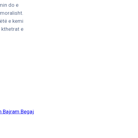
min do e
 moralisht.
këtë e kemi
 kthetrat e
in Bajram Begaj