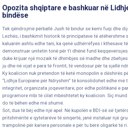
Opozita shqiptare e bashkuar në Lidhj
bindëse
Tek qëndrojmë përballë Jush të bindur se kemi fuqi dhe dije
Lezhës, i bashkimit historik të principatave të atëhershme sh
kaluarën ashtu edhe tani, ka qenë udhërrëfyes i kthesave të
demonstruar unitetin tonë për t’i dhënë fund keqqeverisjes,
duke krijuar një mozaik të dhimbjes së madhe dhe zbehjes 
ju dhe në vijat e para të frontit, të vendosur për ta sjellë n
Ky koalicion nuk pretendon të ketë monopolin e dëshirës pë
“Lidhja Europiane për Ndryshim” të konsolidohet edhe më te
integritet, organizata joqeveritare, por edhe politikanë e p
programore mbi të cilat mbështetet ky koalicion. Siç mund ta
do të bëhen edhe më shumë.
Sot, dua të bëj edhe një apel. Në kupolën e BDI-së së tjet
pritshmëritë e qytetarëve të sinqertë, janë instaluar një g
trampolinë për kariera personale e për tu bërë oligarkë të ri