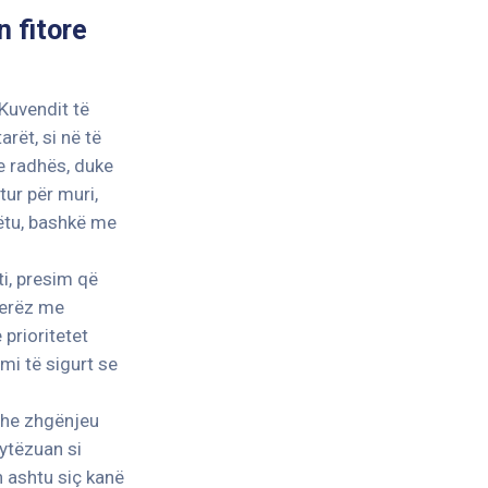
 fitore
 Kuvendit të
rët, si në të
 e radhës, duke
tur për muri,
ëtu, bashkë me
i, presim që
jerëz me
 prioritetet
mi të sigurt se
 dhe zhgënjeu
rytëzuan si
n ashtu siç kanë