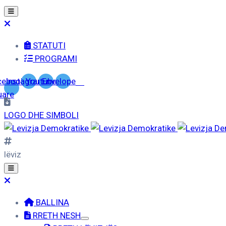
STATUTI
PROGRAMI
cebook-
Instagram
Youtube
Envelope
uare
LOGO DHE SIMBOLI
lëviz
BALLINA
RRETH NESH