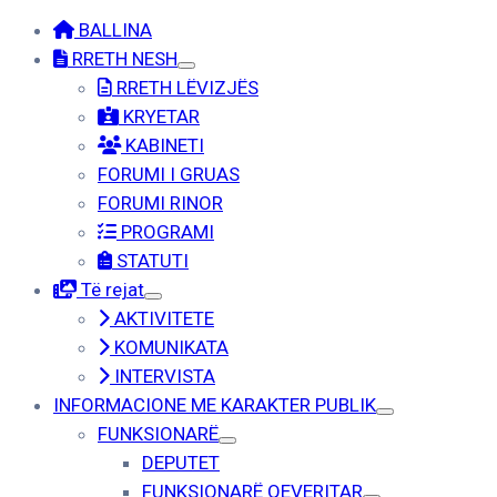
BALLINA
RRETH NESH
RRETH LËVIZJËS
KRYETAR
KABINETI
FORUMI I GRUAS
FORUMI RINOR
PROGRAMI
STATUTI
Të rejat
AKTIVITETE
KOMUNIKATA
INTERVISTA
INFORMACIONE ME KARAKTER PUBLIK
FUNKSIONARË
DEPUTET
FUNKSIONARË QEVERITAR