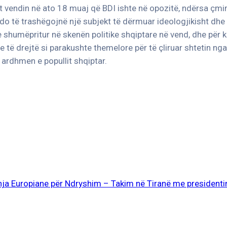
ht vendin në ato 18 muaj që BDI ishte në opozitë, ndërsa çmi
 do të trashëgojnë një subjekt të dërmuar ideologjikisht dhe
 shumëpritur në skenën politike shqiptare në vend, dhe për 
të drejtë si parakushte themelore për të çliruar shtetin nga
ardhmen e popullit shqiptar.
hja Europiane për Ndryshim – Takim në Tiranë me president