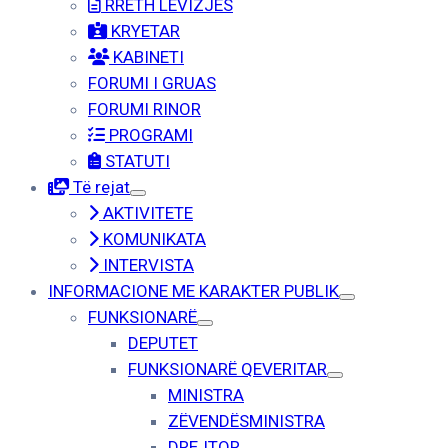
RRETH LËVIZJËS
KRYETAR
KABINETI
FORUMI I GRUAS
FORUMI RINOR
PROGRAMI
STATUTI
Të rejat
AKTIVITETE
KOMUNIKATA
INTERVISTA
INFORMACIONE ME KARAKTER PUBLIK
FUNKSIONARË
DEPUTET
FUNKSIONARË QEVERITAR
MINISTRA
ZËVENDËSMINISTRA
DREJTOR