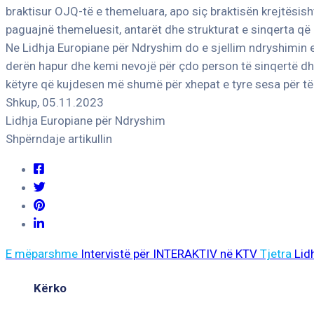
braktisur OJQ-të e themeluara, apo siç braktisën krejtësis
paguajnë themeluesit, antarët dhe strukturat e sinqerta që
Ne Lidhja Europiane për Ndryshim do e sjellim ndryshimin e
derën hapur dhe kemi nevojë për çdo person të sinqertë dhe 
këtyre që kujdesen më shumë për xhepat e tyre sesa për të 
Shkup, 05.11.2023
Lidhja Europiane për Ndryshim
Shpërndaje artikullin
E mëparshme
Intervistë për INTERAKTIV në KTV
Tjetra
Lid
Kërko