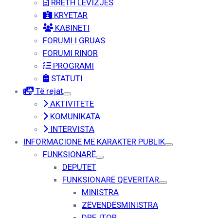
RRETH LËVIZJËS
KRYETAR
KABINETI
FORUMI I GRUAS
FORUMI RINOR
PROGRAMI
STATUTI
Të rejat
AKTIVITETE
KOMUNIKATA
INTERVISTA
INFORMACIONE ME KARAKTER PUBLIK
FUNKSIONARË
DEPUTET
FUNKSIONARË QEVERITAR
MINISTRA
ZËVENDËSMINISTRA
DREJTOR