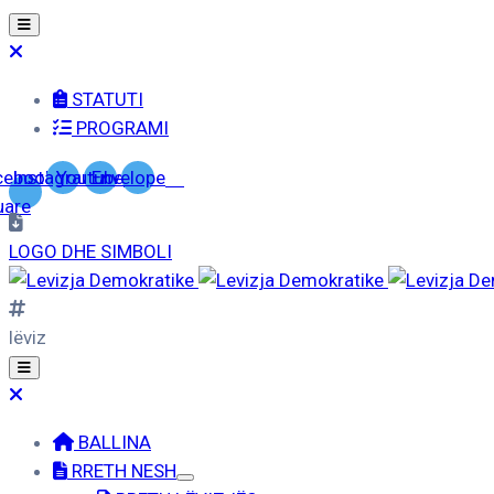
STATUTI
PROGRAMI
cebook-
Instagram
Youtube
Envelope
uare
LOGO DHE SIMBOLI
lëviz
BALLINA
RRETH NESH