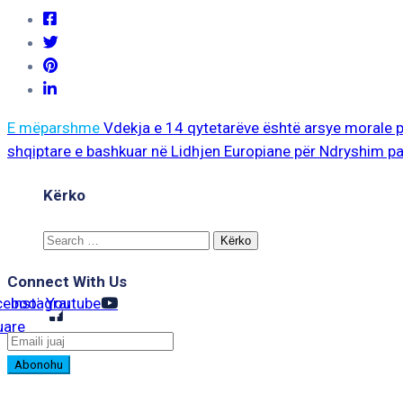
E mëparshme
Vdekja e 14 qytetarëve është arsye morale 
shqiptare e bashkuar në Lidhjen Europiane për Ndryshim pa
Kërko
Search
for:
Connect With Us
cebook-
Instagram
Youtube
uare