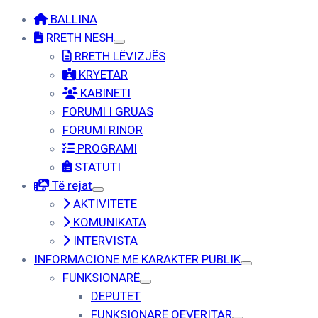
BALLINA
RRETH NESH
RRETH LËVIZJËS
KRYETAR
KABINETI
FORUMI I GRUAS
FORUMI RINOR
PROGRAMI
STATUTI
Të rejat
AKTIVITETE
KOMUNIKATA
INTERVISTA
INFORMACIONE ME KARAKTER PUBLIK
FUNKSIONARË
DEPUTET
FUNKSIONARË QEVERITAR