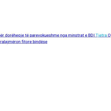
për dorëheqje të parevokueshme nga minstrat e BDI
Tjetra
O
ralajmëron fitore bindëse