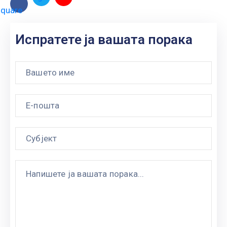
square
Испратете ја вашата порака