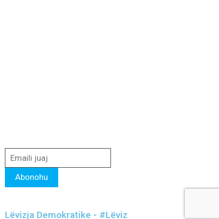
Lëvizja Demokratike - #Lëviz