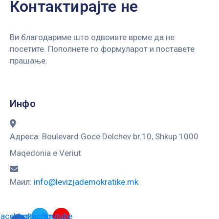
Контактирајте не
Ви благодариме што одвоивте време да не
посетите. Пополнете го формуларот и поставете
прашање.
Инфо
Адреса:
Boulevard Goce Delchev br.10, Shkup 1000
Maqedonia e Veriut
Маил:
info@levizjademokratike.mk
Facebook-
Instagram
Youtube