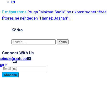
E mëparshme
Rruga “Maksut Sadik” po rikonstruohet tërë
fitores në nëndegën “Hamëz Jashari”!
Kërko
Search
for:
Connect With Us
cebook-
Instagram
Youtube
uare