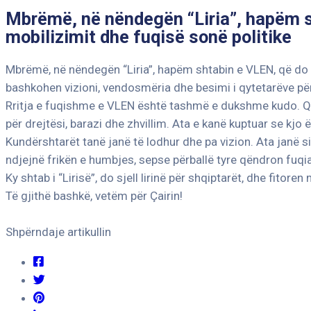
Mbrëmë, në nëndegën “Liria”, hapëm sh
mobilizimit dhe fuqisë sonë politike
Mbrëmë, në nëndegën “Liria”, hapëm shtabin e VLEN, që do të
bashkohen vizioni, vendosmëria dhe besimi i qytetarëve pë
Rritja e fuqishme e VLEN është tashmë e dukshme kudo. Qy
për drejtësi, barazi dhe zhvillim. Ata e kanë kuptuar se kjo
Kundërshtarët tanë janë të lodhur dhe pa vizion. Ata janë s
ndjejnë frikën e humbjes, sepse përballë tyre qëndron fuqi
Ky shtab i “Lirisë”, do sjell lirinë për shqiptarët, dhe fitore
Të gjithë bashkë, vetëm për Çairin!
Shpërndaje artikullin