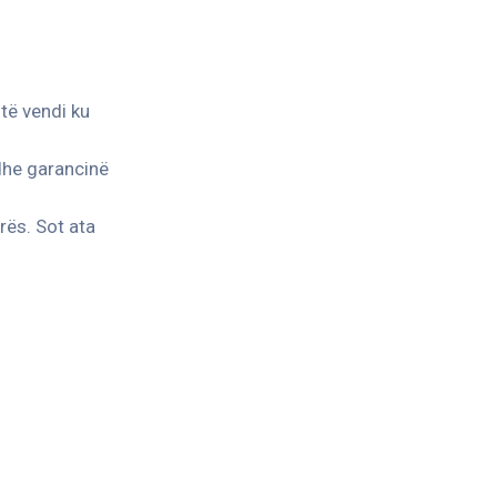
të vendi ku
dhe garancinë
rës. Sot ata