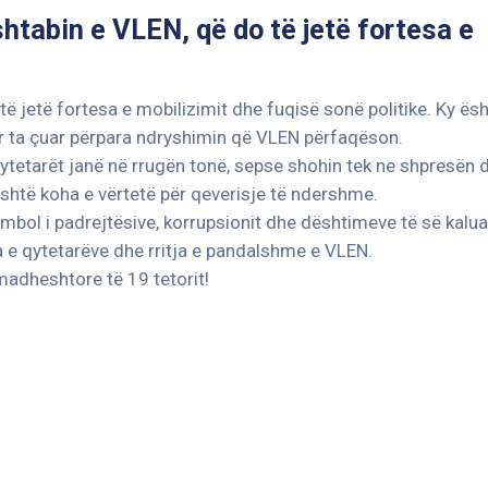
tabin e VLEN, që do të jetë fortesa e
 jetë fortesa e mobilizimit dhe fuqisë sonë politike. Ky ësh
r ta çuar përpara ndryshimin që VLEN përfaqëson.
tetarët janë në rrugën tonë, sepse shohin tek ne shpresën 
 është koha e vërtetë për qeverisje të ndershme.
imbol i padrejtësive, korrupsionit dhe dështimeve të së kalua
a e qytetarëve dhe rritja e pandalshme e VLEN.
n madheshtore të 19 tetorit!