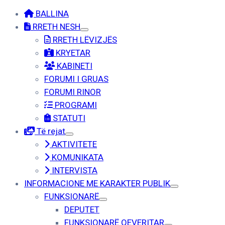
BALLINA
RRETH NESH
RRETH LËVIZJËS
KRYETAR
KABINETI
FORUMI I GRUAS
FORUMI RINOR
PROGRAMI
STATUTI
Të rejat
AKTIVITETE
KOMUNIKATA
INTERVISTA
INFORMACIONE ME KARAKTER PUBLIK
FUNKSIONARË
DEPUTET
FUNKSIONARË QEVERITAR