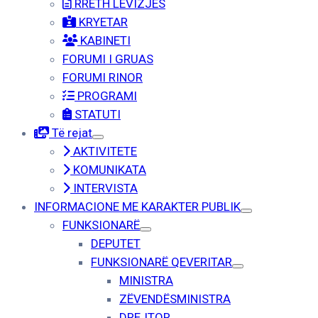
RRETH LËVIZJËS
KRYETAR
KABINETI
FORUMI I GRUAS
FORUMI RINOR
PROGRAMI
STATUTI
Të rejat
AKTIVITETE
KOMUNIKATA
INTERVISTA
INFORMACIONE ME KARAKTER PUBLIK
FUNKSIONARË
DEPUTET
FUNKSIONARË QEVERITAR
MINISTRA
ZËVENDËSMINISTRA
DREJTOR