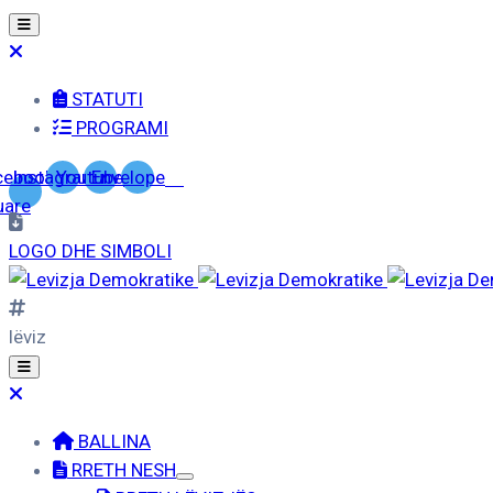
STATUTI
PROGRAMI
cebook-
Instagram
Youtube
Envelope
uare
LOGO DHE SIMBOLI
lëviz
BALLINA
RRETH NESH