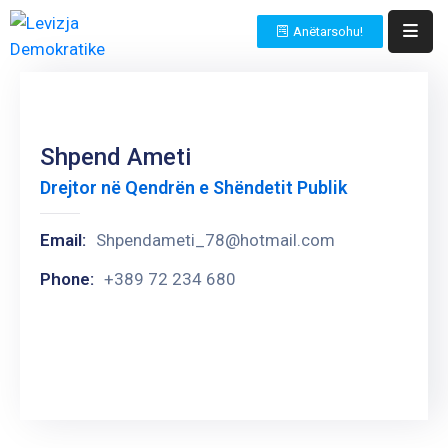
Anëtarsohu!
BALLINA
RRETH
Shpend Ameti
NESH
Drejtor në Qendrën e Shëndetit Publik
Të
Rejat
Email:
Shpendameti_78@hotmail.com
INFORMACIONE
Phone:
+389 72 234 680
ME
KARAKTER
PUBLIK
Zgjedhjet
NA