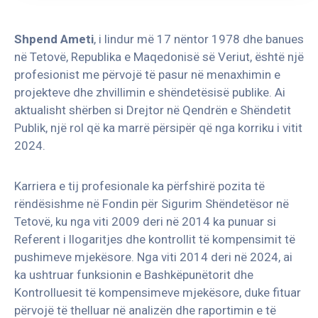
KONTAKTO
Shpend Ameti
, i lindur më 17 nëntor 1978 dhe banues
në Tetovë, Republika e Maqedonisë së Veriut, është një
profesionist me përvojë të pasur në menaxhimin e
projekteve dhe zhvillimin e shëndetësisë publike. Ai
aktualisht shërben si Drejtor në Qendrën e Shëndetit
Publik, një rol që ka marrë përsipër që nga korriku i vitit
2024.
Karriera e tij profesionale ka përfshirë pozita të
rëndësishme në Fondin për Sigurim Shëndetësor në
Tetovë, ku nga viti 2009 deri në 2014 ka punuar si
Referent i llogaritjes dhe kontrollit të kompensimit të
pushimeve mjekësore. Nga viti 2014 deri në 2024, ai
ka ushtruar funksionin e Bashkëpunëtorit dhe
Kontrolluesit të kompensimeve mjekësore, duke fituar
përvojë të thelluar në analizën dhe raportimin e të