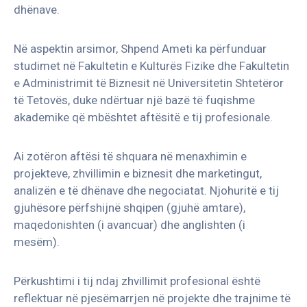
dhënave.
Në aspektin arsimor, Shpend Ameti ka përfunduar
studimet në Fakultetin e Kulturës Fizike dhe Fakultetin
e Administrimit të Biznesit në Universitetin Shtetëror
të Tetovës, duke ndërtuar një bazë të fuqishme
akademike që mbështet aftësitë e tij profesionale.
Ai zotëron aftësi të shquara në menaxhimin e
projekteve, zhvillimin e biznesit dhe marketingut,
analizën e të dhënave dhe negociatat. Njohuritë e tij
gjuhësore përfshijnë shqipen (gjuhë amtare),
maqedonishten (i avancuar) dhe anglishten (i
mesëm).
Përkushtimi i tij ndaj zhvillimit profesional është
reflektuar në pjesëmarrjen në projekte dhe trajnime të