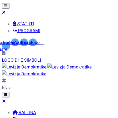
STATUTI
PROGRAMI
cebook-
Instagram
Youtube
Envelope
uare
LOGO DHE SIMBOLI
lëviz
BALLINA