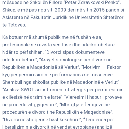
mësuese në Shkollën Fillore “Petar Zdravkovski Penko”,
Shkup, e më pas nga viti 2009 deri në vitin 2015 punon si
Asistente në Fakultetin Juridik në Universitetin Shtetëror
të Tetovës.
Ka botuar më shumë publikime në fushën e saj
profesionale në revista vendase dhe ndërkombëtare.
Ndër to përfshihen, “Divorci sipas dokumenteve
ndërkombëtare”, “Arsyet sociologjike për divorc në
Republikën e Maqedonisë së Veriut”, “Motivimi – Faktor
kyç për përmirësimin e performancës së mësuesve:
Shembull nga shkollat publike në Maqedoninë e Veriut”,
“Analiza SWOT si instrument strategjik për përmirësimin
e cilësisë në arsimin e lartë” “Vlerësimi i hapur i provave
në procedurat gjyqësore”, “Mbrojtja e fëmijëve në
procedurën e divorcit në Republikën e Maqedonisë”,
“Divorci në shoqërinë bashkëkohore”, “Tendenca për
liberalizimin e divorcit në vendet evropiane (analizë