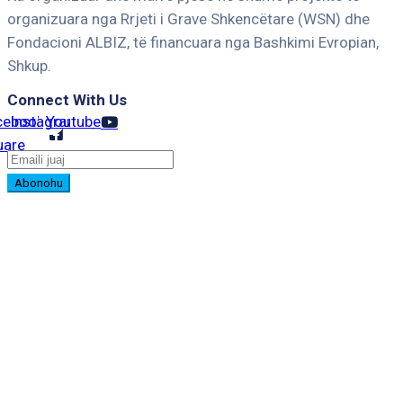
organizuara nga Rrjeti i Grave Shkencëtare (WSN) dhe
Fondacioni ALBIZ, të financuara nga Bashkimi Evropian,
Shkup.
Connect With Us
cebook-
Instagram
Youtube
uare