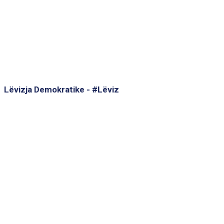
Lëvizja Demokratike - #Lëviz