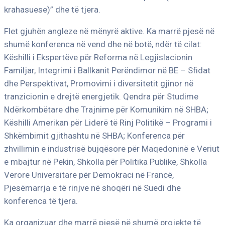
krahasuese)” dhe të tjera.
Flet gjuhën angleze në mënyrë aktive. Ka marrë pjesë në
shumë konferenca në vend dhe në botë, ndër të cilat:
Këshilli i Ekspertëve për Reforma në Legjislacionin
Familjar, Integrimi i Ballkanit Perëndimor në BE – Sfidat
dhe Perspektivat, Promovimi i diversitetit gjinor në
tranzicionin e drejtë energjetik. Qendra për Studime
Ndërkombëtare dhe Trajnime për Komunikim në SHBA;
Këshilli Amerikan për Liderë të Rinj Politikë – Programi i
Shkëmbimit gjithashtu në SHBA; Konferenca për
zhvillimin e industrisë bujqësore për Maqedoninë e Veriut
e mbajtur në Pekin, Shkolla për Politika Publike, Shkolla
Verore Universitare për Demokraci në Francë,
Pjesëmarrja e të rinjve në shoqëri në Suedi dhe
konferenca të tjera.
Ka organizuar dhe marrë pjesë në shumë projekte të