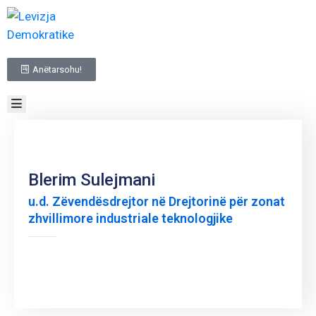
BALLINA
Anëtarsohu!
RRETH
NESH
TË
REJAT
INFORMACIONE
ME
Blerim Sulejmani
KARAKTER
u.d. Zëvendësdrejtor në Drejtorinë për zonat
PUBLIK
zhvillimore industriale teknologjike
ZGJEDHJET
NA
KONTAKTO