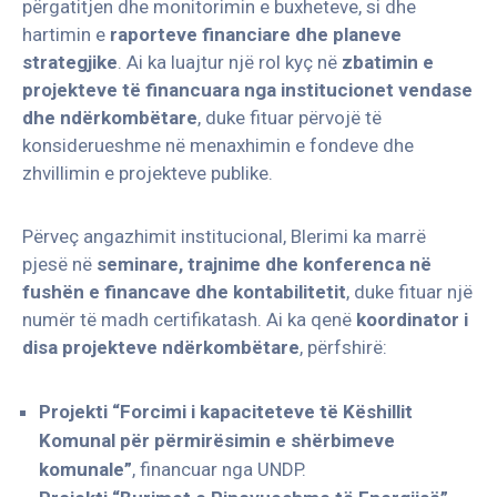
përgatitjen dhe monitorimin e buxheteve, si dhe
hartimin e
raporteve financiare dhe planeve
strategjike
. Ai ka luajtur një rol kyç në
zbatimin e
projekteve të financuara nga institucionet vendase
dhe ndërkombëtare
, duke fituar përvojë të
konsiderueshme në menaxhimin e fondeve dhe
zhvillimin e projekteve publike.
Përveç angazhimit institucional, Blerimi ka marrë
pjesë në
seminare, trajnime dhe konferenca në
fushën e financave dhe kontabilitetit
, duke fituar një
numër të madh certifikatash. Ai ka qenë
koordinator i
disa projekteve ndërkombëtare
, përfshirë:
Projekti “Forcimi i kapaciteteve të Këshillit
Komunal për përmirësimin e shërbimeve
komunale”
, financuar nga UNDP.