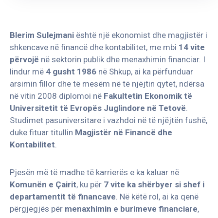
Blerim Sulejmani
është një ekonomist dhe magjistër i
shkencave në financë dhe kontabilitet, me mbi
14 vite
përvojë
në sektorin publik dhe menaxhimin financiar. I
lindur më
4 gusht 1986
në Shkup, ai ka përfunduar
arsimin fillor dhe të mesëm në të njëjtin qytet, ndërsa
në vitin 2008 diplomoi në
Fakultetin Ekonomik të
Universitetit të Evropës Juglindore në Tetovë
.
Studimet pasuniversitare i vazhdoi në të njëjtën fushë,
duke fituar titullin
Magjistër në Financë dhe
Kontabilitet
.
Pjesën më të madhe të karrierës e ka kaluar në
Komunën e Çairit
, ku për
7 vite ka shërbyer si shef i
departamentit të financave
. Në këtë rol, ai ka qenë
përgjegjës për
menaxhimin e burimeve financiare
,