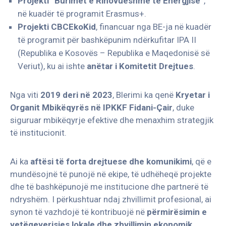
Projekti “Burimet e Rinovueshme të Energjisë”
,
në kuadër të programit Erasmus+.
Projekti CBCEkoKid
, financuar nga BE-ja në kuadër
të programit për bashkëpunim ndërkufitar IPA II
(Republika e Kosovës – Republika e Maqedonisë së
Veriut), ku ai ishte
anëtar i Komitetit Drejtues
.
Nga viti
2019 deri në 2023
, Blerimi ka qenë
Kryetar i
Organit Mbikëqyrës në IPKKF Fidani-Çair
, duke
siguruar mbikëqyrje efektive dhe menaxhim strategjik
të institucionit.
Ai ka
aftësi të forta drejtuese dhe komunikimi
, që e
mundësojnë të punojë në ekipe, të udhëheqë projekte
dhe të bashkëpunojë me institucione dhe partnerë të
ndryshëm. I përkushtuar ndaj zhvillimit profesional, ai
synon të vazhdojë të kontribuojë në
përmirësimin e
vetëqeverisjes lokale dhe zhvillimin ekonomik
.