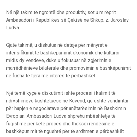
Në një takim të ngrohtë dhe produktiv, sot u mirëprit
Ambasadori i Republikës së Çekisë në Shkup, z. Jaroslav
Ludva.
Gjatë takimit, u diskutua në detaje për mënyrat e
intensifikimit të bashkëpunimit ekonomik dhe kulturor
midis dy vendeve, duke u fokusuar në zgjerimin e
marrëdhënieve bilaterale dhe promovimin e bashkëpunimit
në fusha të tjera me interes të përbashkët.
Një temë kyçe e diskutimit ishte procesi i kalimit të
ndryshimeve kushtetuese në Kuvend, që është vendimtar
për hapjen e negociatave për anëtarësimin në Bashkimin
Evropian. Ambasadori Ludva shprehu mbështetje të
fuqishme për këtë proces dhe theksoi rëndësinë e
bashkëpunimit të ngushtë për të ardhmen e përbashkët