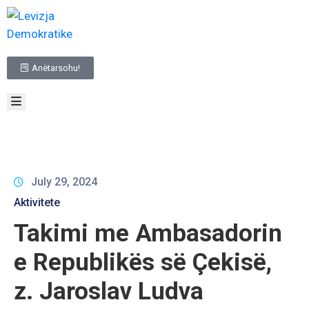
BALLINA
Anëtarsohu!
RRETH
NESH
TË
REJAT
INFORMACIONE
ME
KARAKTER
July 29, 2024
PUBLIK
Aktivitete
ZGJEDHJET
Takimi me Ambasadorin
NA
KONTAKTO
e Republikës së Çekisë,
z. Jaroslav Ludva