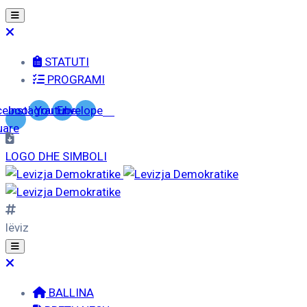
STATUTI
PROGRAMI
cebook-
Instagram
Youtube
Envelope
uare
LOGO DHE SIMBOLI
lëviz
BALLINA