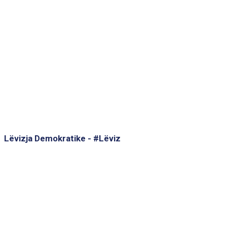
Lëvizja Demokratike - #Lëviz