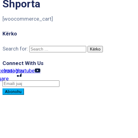
Shporta
[woocommerce_cart]
Kërko
Search for:
Connect With Us
cebook-
Instagram
Youtube
uare