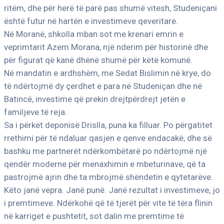
ritëm, dhe për herë të parë pas shumë vitesh, Studeniçani
është futur në hartën e investimeve qeveritare.
Në Moranë, shkolla mban sot me krenari emrin e
veprimtarit Azem Morana, një nderim për historinë dhe
për figurat që kanë dhënë shumë për këtë komunë.
Në mandatin e ardhshëm, me Sedat Bislimin në krye, do
të ndërtojmë dy çerdhet e para në Studeniçan dhe në
Batincë, investime që prekin drejtpërdrejt jetën e
familjeve të reja.
Sa i përket deponisë Drislla, puna ka filluar. Po përgatitet
rrethimi për të ndaluar qasjen e qenve endacakë, dhe së
bashku me partnerët ndërkombëtarë po ndërtojmë një
qendër moderne për menaxhimin e mbeturinave, që ta
pastrojmë ajrin dhe ta mbrojmë shëndetin e qytetarëve.
Këto janë vepra. Janë punë. Janë rezultat i investimeve, jo
i premtimeve. Ndërkohë që të tjerët për vite të tëra flinin
në karriget e pushtetit, sot dalin me premtime të