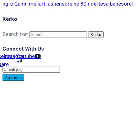
ngre Çairin më lart: ashensorë në 80 ndërtesa banesore!
Kërko
Search for:
Connect With Us
cebook-
Instagram
Youtube
uare