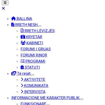
BALLINA
RRETH NESH
RRETH LËVIZJËS
KRYETAR
KABINETI
FORUMI I GRUAS
FORUMI RINOR
PROGRAMI
STATUTI
Të rejat
AKTIVITETE
KOMUNIKATA
INTERVISTA
INFORMACIONE ME KARAKTER PUBLIK
FUNKSIONARË