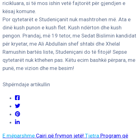
ricikluara, si të mos ishin vetë fajtorët për gjendjen e
kësaj komune.
Por qytetarët e Studeniçanit nuk mashtrohen më. Ata e
dinë kush punon e kush flet. Kush ndërton dhe kush
pengon. Prandaj, më 19 tetor, me Sedat Bislimin kandidat
për kryetar, me Ali Abdullain shef shtabi dhe Xhelal
Ramushin bartës liste, Studeniçani do të fitojë! Sepse
qytetarët nuk kthehen pas. Këtu ecim bashkë përpara, me
punë, me vizion dhe me besim!
Shpërndaje artikullin
E mëparshme
Çairi që frymon jetë!
Tjetra
Program që