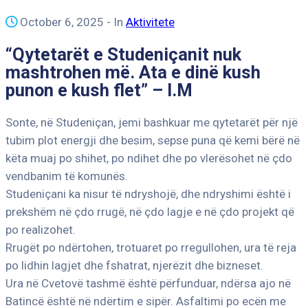
October 6, 2025
- In
Aktivitete
“Qytetarët e Studeniçanit nuk
mashtrohen më. Ata e dinë kush
punon e kush flet” – I.M
Sonte, në Studeniçan, jemi bashkuar me qytetarët për një
tubim plot energji dhe besim, sepse puna që kemi bërë në
këta muaj po shihet, po ndihet dhe po vlerësohet në çdo
vendbanim të komunës.
Studeniçani ka nisur të ndryshojë, dhe ndryshimi është i
prekshëm në çdo rrugë, në çdo lagje e në çdo projekt që
po realizohet.
Rrugët po ndërtohen, trotuaret po rregullohen, ura të reja
po lidhin lagjet dhe fshatrat, njerëzit dhe bizneset.
Ura në Cvetovë tashmë është përfunduar, ndërsa ajo në
Batincë është në ndërtim e sipër. Asfaltimi po ecën me