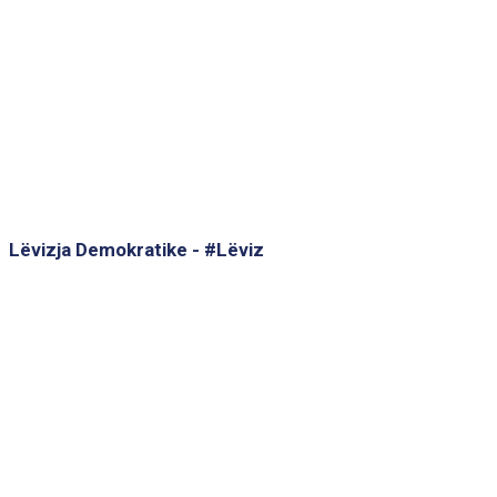
Lëvizja Demokratike - #Lëviz