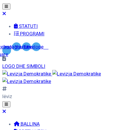
STATUTI
PROGRAMI
cebook-
Instagram
Youtube
Envelope
uare
LOGO DHE SIMBOLI
lëviz
BALLINA