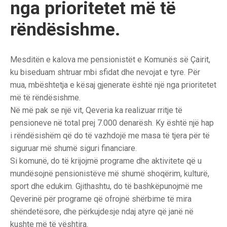
nga prioritetet më të
rëndësishme.
Mesditën e kalova me pensionistët e Komunës së Çairit,
ku biseduam shtruar mbi sfidat dhe nevojat e tyre. Për
mua, mbështetja e kësaj gjenerate është një nga prioritetet
më të rëndësishme.
Në më pak se një vit, Qeveria ka realizuar rritje të
pensioneve në total prej 7.000 denarësh. Ky është një hap
i rëndësishëm që do të vazhdojë me masa të tjera për të
siguruar më shumë siguri financiare.
Si komunë, do të krijojmë programe dhe aktivitete që u
mundësojnë pensionistëve më shumë shoqërim, kulturë,
sport dhe edukim. Gjithashtu, do të bashkëpunojmë me
Qeverinë për programe që ofrojnë shërbime të mira
shëndetësore, dhe përkujdesje ndaj atyre që janë në
kushte më të vështira.