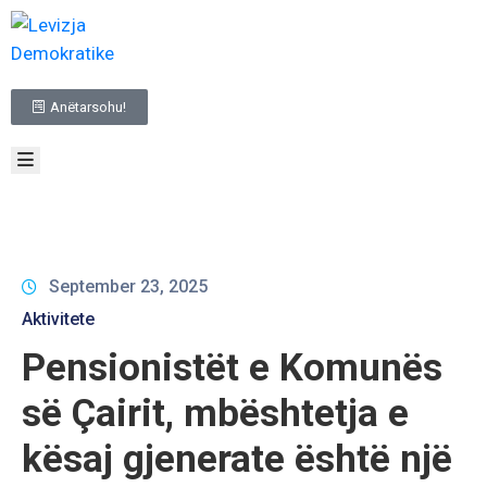
BALLINA
Anëtarsohu!
RRETH
NESH
TË
REJAT
INFORMACIONE
ME
KARAKTER
September 23, 2025
PUBLIK
Aktivitete
ZGJEDHJET
Pensionistët e Komunës
NA
KONTAKTO
së Çairit, mbështetja e
kësaj gjenerate është një