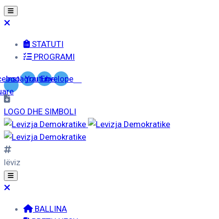
STATUTI
PROGRAMI
cebook-
Instagram
Youtube
Envelope
uare
LOGO DHE SIMBOLI
lëviz
BALLINA