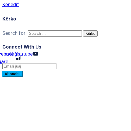
Kenedi”
Kërko
Search for:
Connect With Us
cebook-
Instagram
Youtube
uare