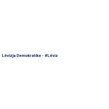
Lëvizja Demokratike - #Lëviz