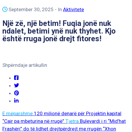
September 30, 2025
- In
Aktivitete
Një zë, një betim! Fuqia jonë nuk
ndalet, betimi ynë nuk thyhet. Kjo
është rruga jonë drejt fitores!
Shpërndaje artikullin
E mëparshme
120 milionë denarë për Projektin kapital
“Çair pa mbeturina në rrugë”
Tjetra
Bulevardi i ri “Mid’hat
Frashëri” do të lidhet drejtpërdrejt me rrugën “Xhon