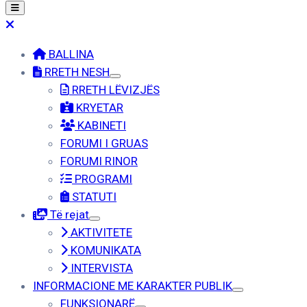
BALLINA
RRETH NESH
RRETH LËVIZJËS
KRYETAR
KABINETI
FORUMI I GRUAS
FORUMI RINOR
PROGRAMI
STATUTI
Të rejat
AKTIVITETE
KOMUNIKATA
INTERVISTA
INFORMACIONE ME KARAKTER PUBLIK
FUNKSIONARË