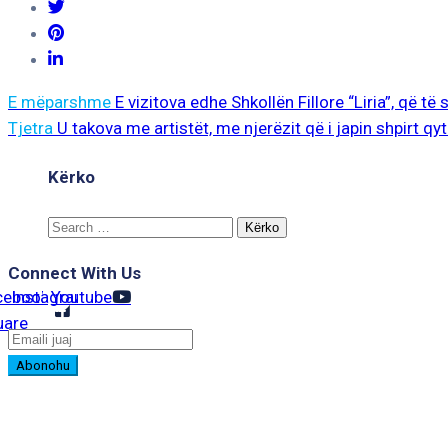
E mëparshme
E vizitova edhe Shkollën Fillore “Liria”, që të
Tjetra
U takova me artistët, me njerëzit që i japin shpirt q
Kërko
Search
for:
Connect With Us
cebook-
Instagram
Youtube
uare