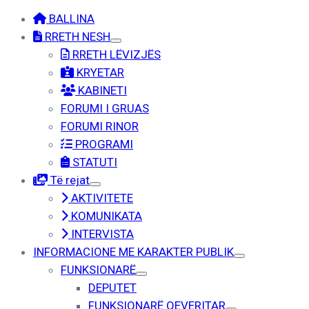
BALLINA
RRETH NESH
RRETH LËVIZJËS
KRYETAR
KABINETI
FORUMI I GRUAS
FORUMI RINOR
PROGRAMI
STATUTI
Të rejat
AKTIVITETE
KOMUNIKATA
INTERVISTA
INFORMACIONE ME KARAKTER PUBLIK
FUNKSIONARË
DEPUTET
FUNKSIONARË QEVERITAR