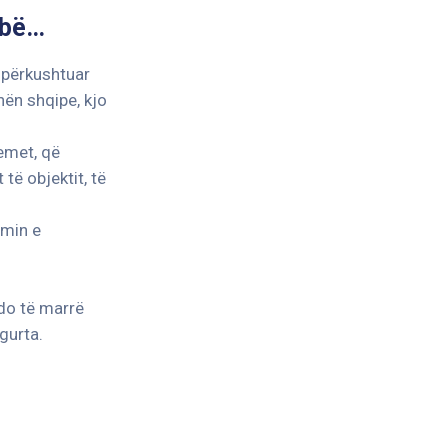
Babë…
e përkushtuar
hën shqipe, kjo
lemet, që
të objektit, të
imin e
 do të marrë
gurta.