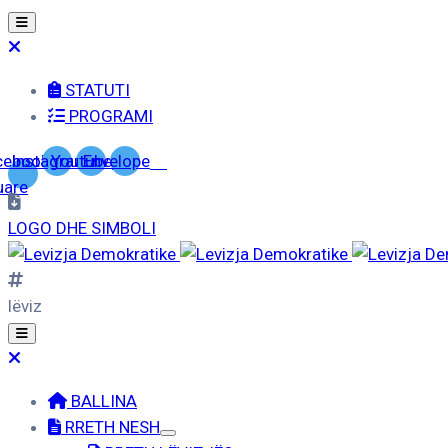
STATUTI
PROGRAMI
cebook-
Instagram
Youtube
Envelope
uare
LOGO DHE SIMBOLI
lëviz
BALLINA
RRETH NESH