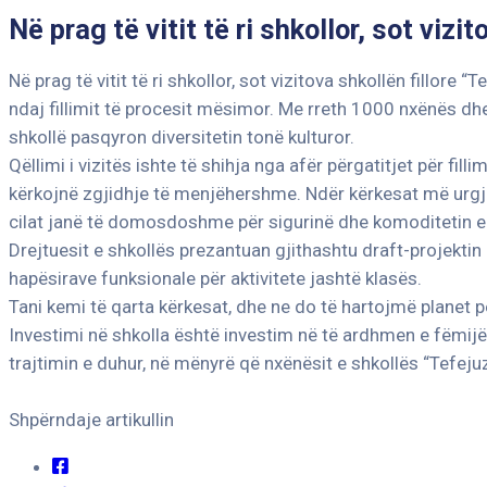
Në prag të vitit të ri shkollor, sot viz
Në prag të vitit të ri shkollor, sot vizitova shkollën fillore
ndaj fillimit të procesit mësimor. Me rreth 1000 nxënës dh
shkollë pasqyron diversitetin tonë kulturor.
Qëllimi i vizitës ishte të shihja nga afër përgatitjet për fill
kërkojnë zgjidhje të menjëhershme. Ndër kërkesat më urgjent
cilat janë të domosdoshme për sigurinë dhe komoditetin e
Drejtuesit e shkollës prezantuan gjithashtu draft-projektin 
hapësirave funksionale për aktivitete jashtë klasës.
Tani kemi të qarta kërkesat, dhe ne do të hartojmë planet pë
Investimi në shkolla është investim në të ardhmen e fëmijëv
trajtimin e duhur, në mënyrë që nxënësit e shkollës “Tefejuz
Shpërndaje artikullin