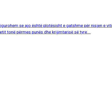
 sigurohem se ajo është plotësisht e gatshme për nisjen e vitit
ytetit tonë përmes punës dhe krijimtarisë së tyre….