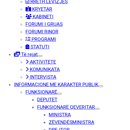
RRETH LËVIZJËS
KRYETAR
KABINETI
FORUMI I GRUAS
FORUMI RINOR
PROGRAMI
STATUTI
Të rejat
AKTIVITETE
KOMUNIKATA
INTERVISTA
INFORMACIONE ME KARAKTER PUBLIK
FUNKSIONARË
DEPUTET
FUNKSIONARË QEVERITAR
MINISTRA
ZËVENDËSMINISTRA
DREJTOR