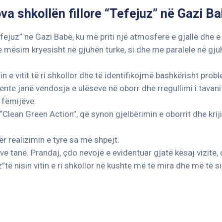
itova shkollën fillore “Tefejuz” në Gazi 
 “Tefejuz” në Gazi Babë, ku më priti një atmosferë e gjallë dhe 
e mësim kryesisht në gjuhën turke, si dhe me paralele në gju
imin e vitit të ri shkollor dhe të identifikojmë bashkërisht prob
e janë vendosja e ulëseve në oborr dhe rregullimi i tavanit 
 fëmijëve.
“Clean Green Action”, që synon gjelbërimin e oborrit dhe krij
r realizimin e tyre sa më shpejt.
e tanë. Prandaj, çdo nevojë e evidentuar gjatë kësaj vizite,
”të nisin vitin e ri shkollor në kushte më të mira dhe më të si