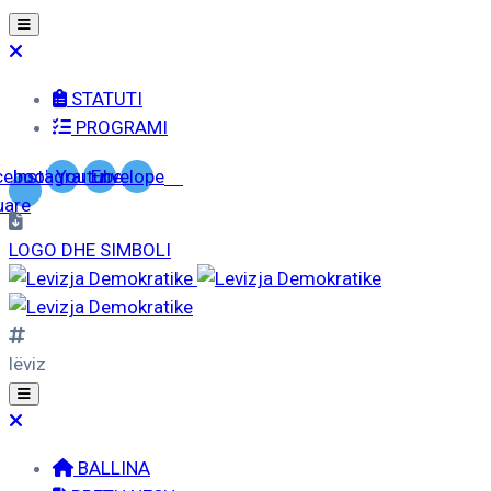
STATUTI
PROGRAMI
cebook-
Instagram
Youtube
Envelope
uare
LOGO DHE SIMBOLI
lëviz
BALLINA