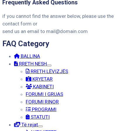
Frequently Asked Questions
if you cannot find the answer below, please use the
contact form or
send us an email to mail@domain.com
FAQ Category
BALLINA
RRETH NESH
RRETH LËVIZJËS
KRYETAR
KABINETI
FORUMI I GRUAS
FORUMI RINOR
PROGRAMI
STATUTI
Të rejat