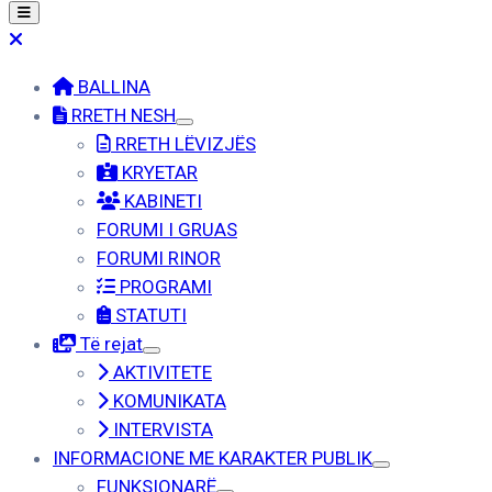
BALLINA
RRETH NESH
RRETH LËVIZJËS
KRYETAR
KABINETI
FORUMI I GRUAS
FORUMI RINOR
PROGRAMI
STATUTI
Të rejat
AKTIVITETE
KOMUNIKATA
INTERVISTA
INFORMACIONE ME KARAKTER PUBLIK
FUNKSIONARË