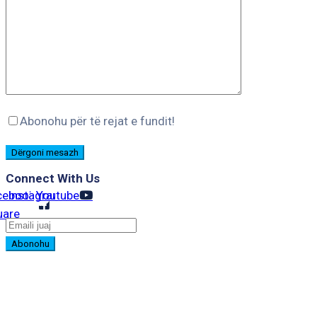
Abonohu për të rejat e fundit!
Connect With Us
cebook-
Instagram
Youtube
uare