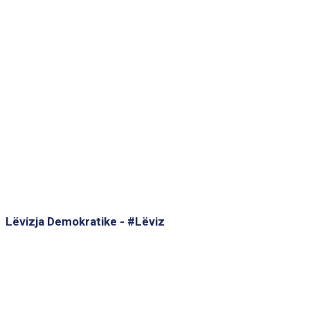
Lëvizja Demokratike - #Lëviz