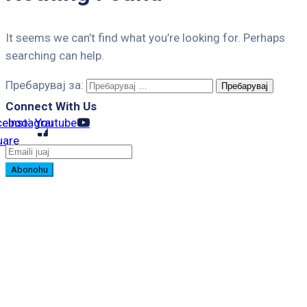
It seems we can’t find what you’re looking for. Perhaps
searching can help.
Пребарувај за:
Connect With Us
cebook-
Instagram
Youtube
uare