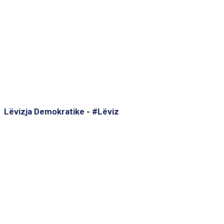
Lëvizja Demokratike - #Lëviz