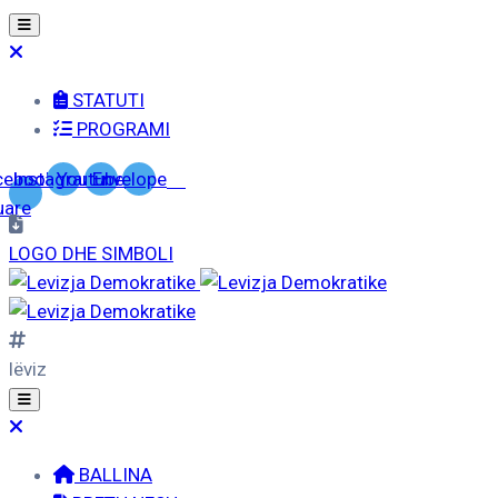
STATUTI
PROGRAMI
cebook-
Instagram
Youtube
Envelope
uare
LOGO DHE SIMBOLI
lëviz
BALLINA