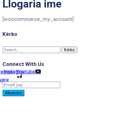
Llogaria ime
[woocommerce_my_account]
Kërko
Search
for:
Connect With Us
cebook-
Instagram
Youtube
uare