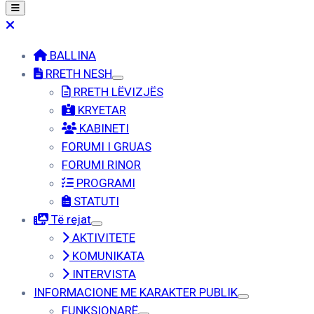
BALLINA
RRETH NESH
RRETH LËVIZJËS
KRYETAR
KABINETI
FORUMI I GRUAS
FORUMI RINOR
PROGRAMI
STATUTI
Të rejat
AKTIVITETE
KOMUNIKATA
INTERVISTA
INFORMACIONE ME KARAKTER PUBLIK
FUNKSIONARË