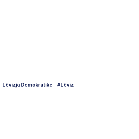
Lëvizja Demokratike - #Lëviz