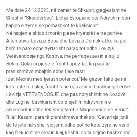
Me datë 24.12.2023, në zemër të Shkupit, gjegjësisht në
Sheshin “Skenderbeu”, Lidhja Evropiane për Ndryshim bëri
hapjen e zyres së përbashkët të koalicionit.
Në hapjen e shtabit morën pjesë kryetarët e tre partive
Alternativa, Lëvizja Besa dhe Lëvizja Demokratike ku për
herë të parë edhe zyrtarisht paraqitet edhe Lëvizja
Vetëvendosje nga Kosova, me përfaqësuesin e saj, z.
Bekim Qoku si pjesë e frontit opozitar, ku para të
pranishmëve mbajtën edhe fjalë rasti.
Izet Mexhiti mes tjerash potencoi:”Më gëzon fakti që në
këtë ditë të bukur, frontit tonë opozitar iu bashkangjit edhe
Lëvizja VETËVENDOSJE, dhe pas ndryshimit në Kosovë
dhe Luginë, bashkarisht do e sjellim ndryshimin e
shumëpritur edhe tek shqiptarët e Maqedonisë së Veriut”.
Bilall Kasami para të pranishmëve theksoi:”Qeverisja jonë
do të jetë ndryshe, siç jemi edhe sot në këtë zyre në vend
kaq frekuent, në mesin tuaj, kështu do ta bëjmë bashkë me