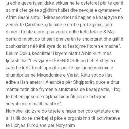
ju edhe qeverisjen, duke shkuar ne te qytetarët për të qenë
sa më afër që të zgjidhim hallet dhe nevojat e qytetarëve”.
Afrim Gashi shtoi: “Mirëseerdhët në hapjen e kësaj zyre në
zemër të Çarshisë, çdo natë e erët e pret agimin, çdo
dimër i ftohtë e pret pranverën, edhe këtu tek ne 8 Maji
përfundimisht do të sjell pranverën te shqiptarët dhe gjithë
bashkarisht në këtë zyre do ta festojmë fitoren e madhe”.
Bekim Qoku, këshilltari i kryeministrit Albin Kurti mes
tjerash tha: “Lëvizja VETËVENDOSJE po bëhet shtylla e
katërt e këtij fronti opozitar për të sjellur ndryshimin e
shumëpritur në Maqedoninë e Veriut. Këtu sot po flas
edhe si ish-anëtar i Aleancës për Shqiptarët, duke e ditur
mentalitetin dhe frymën e strukturës së kësaj partie, i ftoj
të bëhen pjesë e këtij koalicioni fitues që ta bëjmë
ndryshimin e madh bashkë”.
Ndryshe, kjo zyre do të jetë e hapur për çdo qytetarë dhe
si i tillë do të shërbej si pikë e organizimit të aktiviteteve
të Lidhjes Europiane për Ndryshim.