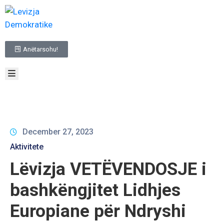
BALLINA
Anëtarsohu!
RRETH
NESH
TË
REJAT
INFORMACIONE
ME
KARAKTER
December 27, 2023
PUBLIK
Aktivitete
ZGJEDHJET
Lëvizja VETËVENDOSJE i
NA
KONTAKTO
bashkëngjitet Lidhjes
Europiane për Ndryshi