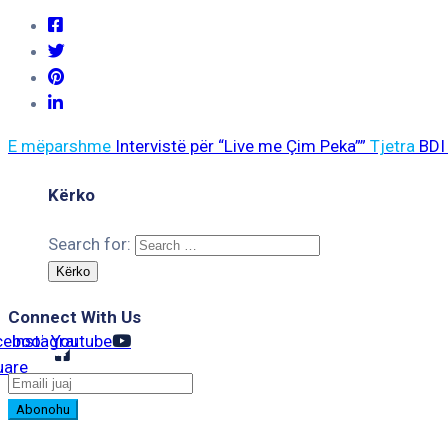
E mëparshme
Intervistë për “Live me Çim Peka””
Tjetra
BDI
Kërko
Search for:
Connect With Us
cebook-
Instagram
Youtube
uare