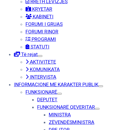
RRETH LËVIZJËS
KRYETAR
KABINETI
FORUMI I GRUAS
FORUMI RINOR
PROGRAMI
STATUTI
Të rejat
AKTIVITETE
KOMUNIKATA
INTERVISTA
INFORMACIONE ME KARAKTER PUBLIK
FUNKSIONARË
DEPUTET
FUNKSIONARË QEVERITAR
MINISTRA
ZËVENDËSMINISTRA
DREJTOR