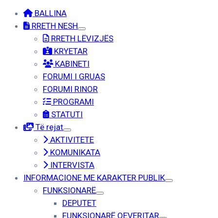
BALLINA
RRETH NESH
RRETH LËVIZJËS
KRYETAR
KABINETI
FORUMI I GRUAS
FORUMI RINOR
PROGRAMI
STATUTI
Të rejat
AKTIVITETE
KOMUNIKATA
INTERVISTA
INFORMACIONE ME KARAKTER PUBLIK
FUNKSIONARË
DEPUTET
FUNKSIONARË QEVERITAR