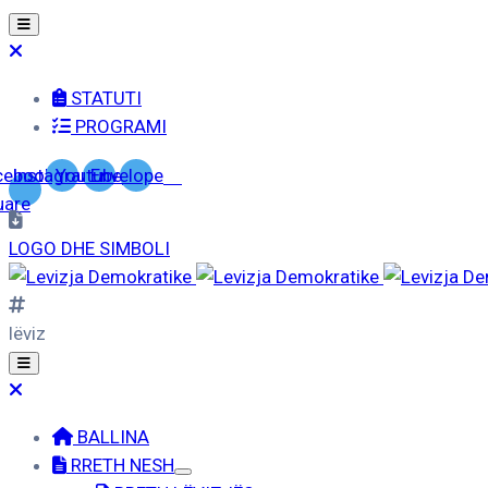
STATUTI
PROGRAMI
cebook-
Instagram
Youtube
Envelope
uare
LOGO DHE SIMBOLI
lëviz
BALLINA
RRETH NESH