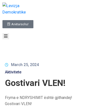
BALLINA
Anëtarsohu!
RRETH
NESH
TË
REJAT
INFORMACIONE
ME
KARAKTER
March 25, 2024
PUBLIK
Aktivitete
ZGJEDHJET
Gostivari VLEN!
NA
KONTAKTO
Fryma e NDRYSHIMIT është gjithandej!
Gostivari VLEN!