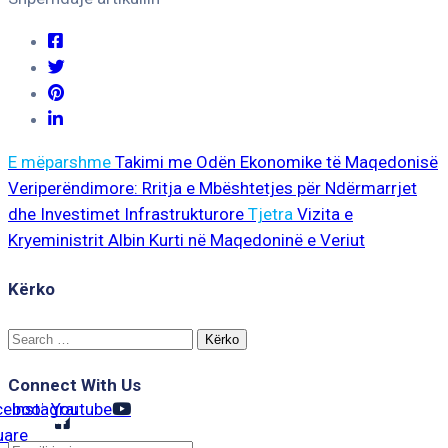
E mëparshme
Takimi me Odën Ekonomike të Maqedonisë
Veriperëndimore: Rritja e Mbështetjes për Ndërmarrjet
dhe Investimet Infrastrukturore
Tjetra
Vizita e
Kryeministrit Albin Kurti në Maqedoninë e Veriut
Kërko
Search
for:
Connect With Us
cebook-
Instagram
Youtube
uare