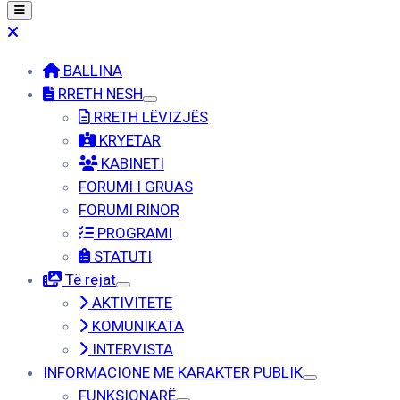
BALLINA
RRETH NESH
RRETH LËVIZJËS
KRYETAR
KABINETI
FORUMI I GRUAS
FORUMI RINOR
PROGRAMI
STATUTI
Të rejat
AKTIVITETE
KOMUNIKATA
INTERVISTA
INFORMACIONE ME KARAKTER PUBLIK
FUNKSIONARË