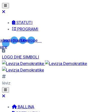
STATUTI
PROGRAMI
cebook-
Instagram
Youtube
Envelope
uare
LOGO DHE SIMBOLI
lëviz
BALLINA