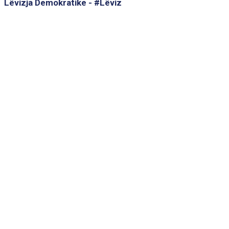
Lëvizja Demokratike - #Lëviz