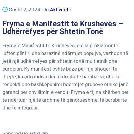
Gusht 2, 2024
- In
Aktivitete
Fryma e Manifestit të Krushevës –
Udhërrëfyes për Shtetin Tonë
Fryma e Manifestit të Krushevës, e cila proklamonte
luftën për liri dhe barazinë ndërmjet popujve, vazhdon të
jetë një udhërrëfyes për shtetin tonë multietnik dhe
europian. Ky manifest është bazë për një shoqëri të
drejtë, ku çdo individ ka të drejta të barabarta, dhe ku
respekti dhe bashkëpunimi ndërmjet grupeve etnike janë
garanci për zhvillimin e vendit. Fryma e tij na shërben për
të ndërtuar një të ardhme të qëndrueshme, të barabartë
dhe të integruar.
Shpërndaje artikullin