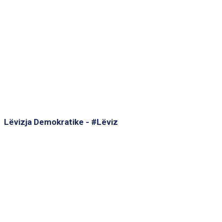
Lëvizja Demokratike - #Lëviz