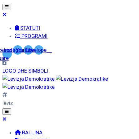
STATUTI
PROGRAMI
cebook-
Instagram
Youtube
Envelope
uare
LOGO DHE SIMBOLI
lëviz
BALLINA