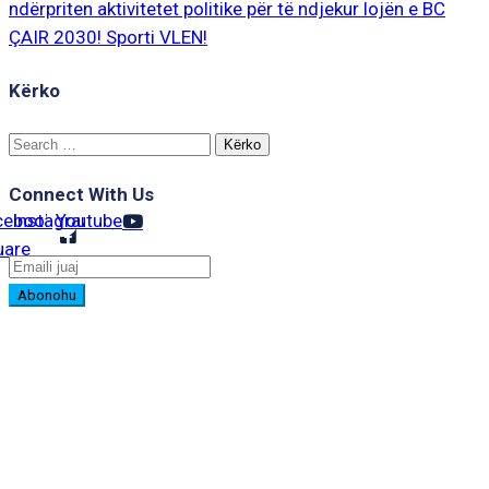
ndërpriten aktivitetet politike për të ndjekur lojën e BC
ÇAIR 2030! Sporti VLEN!
Kërko
Search
for:
Connect With Us
cebook-
Instagram
Youtube
uare