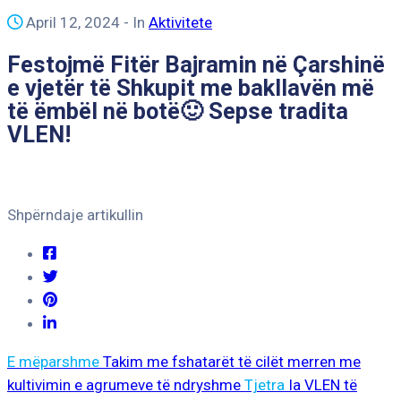
April 12, 2024
- In
Aktivitete
Festojmë Fitër Bajramin në Çarshinë
e vjetër të Shkupit me bakllavën më
të ëmbël në botë🙂 Sepse tradita
VLEN!
Shpërndaje artikullin
E mëparshme
Takim me fshatarët të cilët merren me
kultivimin e agrumeve të ndryshme
Tjetra
Ia VLEN të