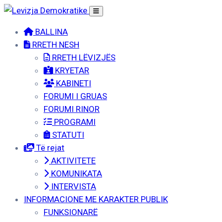
BALLINA
RRETH NESH
RRETH LËVIZJËS
KRYETAR
KABINETI
FORUMI I GRUAS
FORUMI RINOR
PROGRAMI
STATUTI
Të rejat
AKTIVITETE
KOMUNIKATA
INTERVISTA
INFORMACIONE ME KARAKTER PUBLIK
FUNKSIONARË