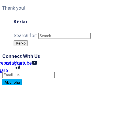
Thank you!
Kërko
Search for:
Connect With Us
cebook-
Instagram
Youtube
uare