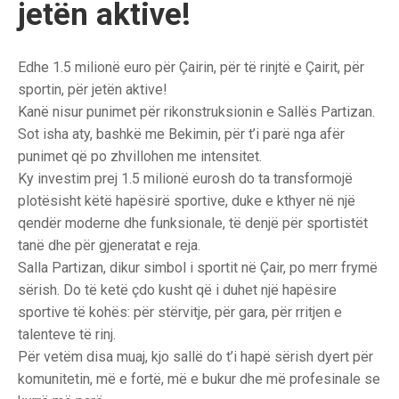
jetën aktive!
Edhe 1.5 milionë euro për Çairin, për të rinjtë e Çairit, për
sportin, për jetën aktive!
Kanë nisur punimet për rikonstruksionin e Sallës Partizan.
Sot isha aty, bashkë me Bekimin, për t’i parë nga afër
punimet që po zhvillohen me intensitet.
Ky investim prej 1.5 milionë eurosh do ta transformojë
plotësisht këtë hapësirë sportive, duke e kthyer në një
qendër moderne dhe funksionale, të denjë për sportistët
tanë dhe për gjeneratat e reja.
Salla Partizan, dikur simbol i sportit në Çair, po merr frymë
sërish. Do të ketë çdo kusht që i duhet një hapësire
sportive të kohës: për stërvitje, për gara, për rritjen e
talenteve të rinj.
Për vetëm disa muaj, kjo sallë do t’i hapë sërish dyert për
komunitetin, më e fortë, më e bukur dhe më profesinale se