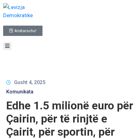
BALLINA
Anëtarsohu!
RRETH
NESH
TË
REJAT
INFORMACIONE
ME
KARAKTER
Gusht 4, 2025
PUBLIK
Komunikata
ZGJEDHJET
Edhe 1.5 milionë euro për
NA
KONTAKTO
Çairin, për të rinjtë e
Çairit, për sportin, për