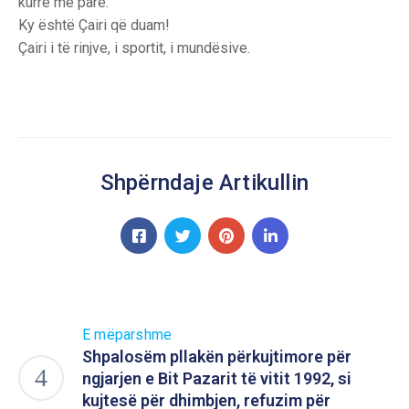
kurrë më parë.
Ky është Çairi që duam!
Çairi i të rinjve, i sportit, i mundësive.
Shpërndaje Artikullin
E mëparshme
Shpalosëm pllakën përkujtimore për
ngjarjen e Bit Pazarit të vitit 1992, si
kujtesë për dhimbjen, refuzim për