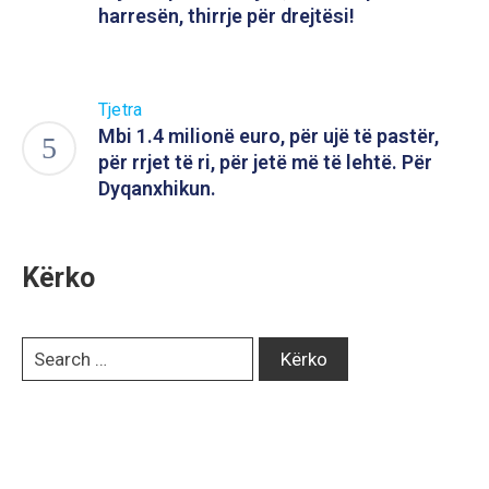
harresën, thirrje për drejtësi!
Tjetra
Mbi 1.4 milionë euro, për ujë të pastër,
për rrjet të ri, për jetë më të lehtë. Për
Dyqanxhikun.
Kërko