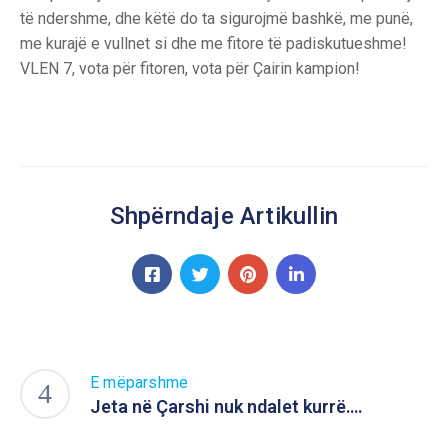
të ndershme, dhe këtë do ta sigurojmë bashkë, me punë,
me kurajë e vullnet si dhe me fitore të padiskutueshme!
VLEN 7, vota për fitoren, vota për Çairin kampion!
Shpërndaje Artikullin
E mëparshme
Jeta në Çarshi nuk ndalet kurrë….