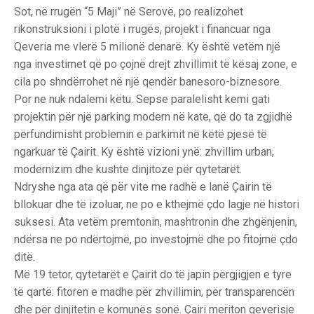
Sot, në rrugën “5 Maji” në Serovë, po realizohet
rikonstruksioni i plotë i rrugës, projekt i financuar nga
Qeveria me vlerë 5 milionë denarë. Ky është vetëm një
nga investimet që po çojnë drejt zhvillimit të kësaj zone, e
cila po shndërrohet në një qendër banesoro-biznesore.
Por ne nuk ndalemi këtu. Sepse paralelisht kemi gati
projektin për një parking modern në kate, që do ta zgjidhë
përfundimisht problemin e parkimit në këtë pjesë të
ngarkuar të Çairit. Ky është vizioni ynë: zhvillim urban,
modernizim dhe kushte dinjitoze për qytetarët.
Ndryshe nga ata që për vite me radhë e lanë Çairin të
bllokuar dhe të izoluar, ne po e kthejmë çdo lagje në histori
suksesi. Ata vetëm premtonin, mashtronin dhe zhgënjenin,
ndërsa ne po ndërtojmë, po investojmë dhe po fitojmë çdo
ditë.
Më 19 tetor, qytetarët e Çairit do të japin përgjigjen e tyre
të qartë: fitoren e madhe për zhvillimin, për transparencën
dhe për dinjitetin e komunës sonë. Çairi meriton qeverisje