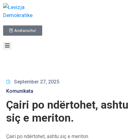
BALLINA
Anëtarsohu!
RRETH
NESH
TË
REJAT
INFORMACIONE
ME
KARAKTER
September 27, 2025
PUBLIK
Komunikata
ZGJEDHJET
Çairi po ndërtohet, ashtu
NA
KONTAKTO
siç e meriton.
Çairi po ndërtohet, ashtu siç e meriton.